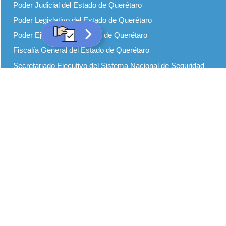
Poder Judicial del Estado de Querétaro
Poder Legislativo del Estado de Querétaro
Poder Ejecutivo del Estado de Querétaro
Fiscalía General del Estado de Querétaro
Secretariado Ejecutivo del Sistema Nacional de Seguridad
Pública
Centro de Información y Análisis para la Seguridad de
Querétaro (CQ CIAS)
Comisión Estatal del Sistema Penitenciario de Querétaro
(CESPQ)
Secretaría de Seguridad Ciudadana
Centro de Capacitación Formación e Investigación para la
Seguridad del Estado de Querétaro (CECAFIS)
Defensoría de los Derechos Humanos de Querétaro
Centro de Evaluación y Control de Confianza del Estado de
Querétaro